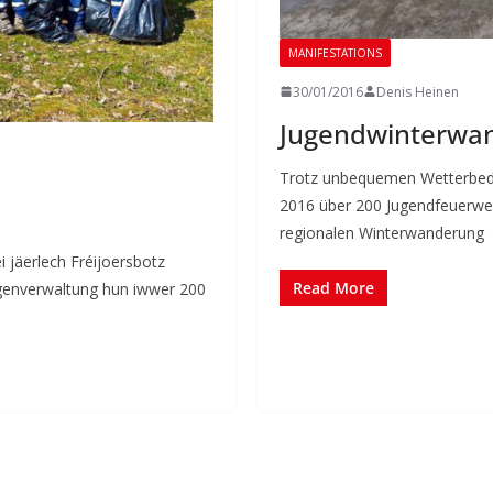
MANIFESTATIONS
30/01/2016
Denis Heinen
Jugendwinterwan
Trotz unbequemen Wetterbedi
2016 über 200 Jugendfeuerwehr
regionalen Winterwanderung
 jäerlech Fréijoersbotz
Read More
ngenverwaltung hun iwwer 200