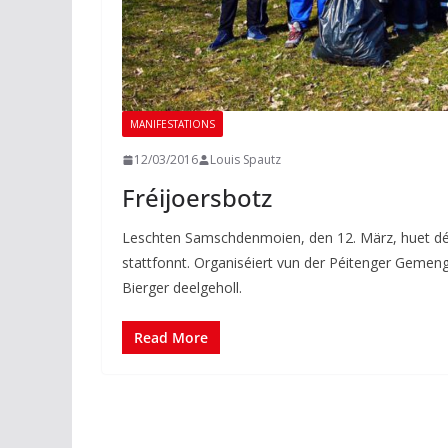
MANIFESTATIONS
12/03/2016
Louis Spautz
Fréijoersbotz
Leschten Samschdenmoien, den 12. März, huet déi
stattfonnt. Organiséiert vun der Péitenger Geme
Bierger deelgeholl.
Read More