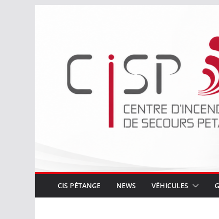
Passer
au
contenu
CIS PÉTANGE
NEWS
VÉHICULES
G