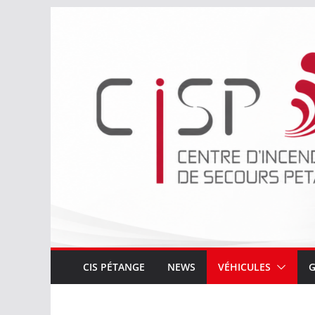
Passer
au
contenu
CIS PÉTANGE
NEWS
VÉHICULES
G