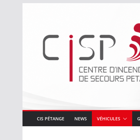
Passer
au
contenu
CIS PÉTANGE
NEWS
VÉHICULES
G