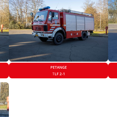
PETANGE
T
LF 2-1