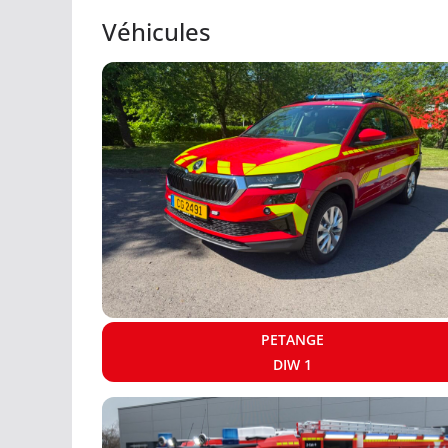
Véhicules
PETANGE
DIW 1