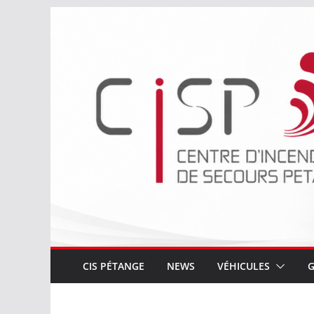
Passer
au
contenu
CIS PÉTANGE
NEWS
VÉHICULES
G