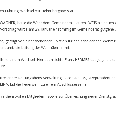
llen Führungswechsel mit Helmübergabe statt.
o WAGNER, hatte die Wehr dem Gemeinderat Laurent WEIS als neuen 
 Vorschlag wurde am 29. Januar einstimmig im Gemeinderat gutgehei
de, gefolgt von einer stehenden Ovation für den scheidenden Wehrf
er damit die Leitung der Wehr übernimmt.
ls zu einem Wechsel. Hier überreichte Frank HERMES das Jugendleite
ist.
treter der Rettungsdienstverwaltung, Nico GRISIUS, Vizepräsident 
INA, lud die Feuerwehr zu einem Abschlussessen ein.
erdienstvollen Mitgliedern, sowie zur Überreichung neuer Dienstgrad