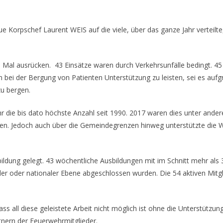
e Korpschef Laurent WEIS auf die viele, über das ganze Jahr verteilte, 
9 Mal ausrücken. 43 Einsätze waren durch Verkehrsunfälle bedingt. 45
 bei der Bergung von Patienten Unterstützung zu leisten, sei es auf
u bergen.
hr die bis dato höchste Anzahl seit 1990. 2017 waren dies unter ande
gen. Jedoch auch über die Gemeindegrenzen hinweg unterstützte die W
ildung gelegt. 43 wöchentliche Ausbildungen mit im Schnitt mehr als
r oder nationaler Ebene abgeschlossen wurden. Die 54 aktiven Mitglie
s all diese geleistete Arbeit nicht möglich ist ohne die Unterstützun
tnern der Feuerwehrmitglieder.