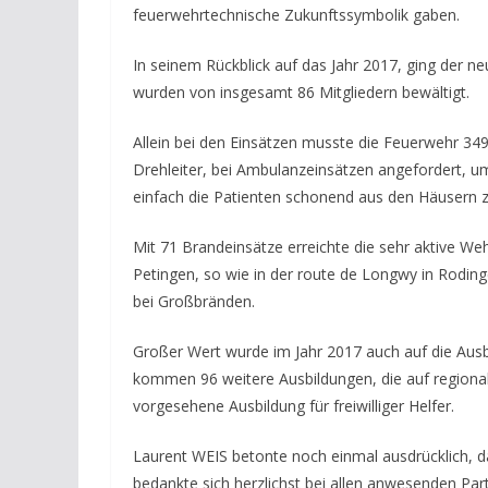
feuerwehrtechnische Zukunftssymbolik gaben.
In seinem Rückblick auf das Jahr 2017, ging der neu
wurden von insgesamt 86 Mitgliedern bewältigt.
Allein bei den Einsätzen musste die Feuerwehr 34
Drehleiter, bei Ambulanzeinsätzen angefordert, um
einfach die Patienten schonend aus den Häusern z
Mit 71 Brandeinsätze erreichte die sehr aktive We
Petingen, so wie in der route de Longwy in Rodin
bei Großbränden.
Großer Wert wurde im Jahr 2017 auch auf die Ausb
kommen 96 weitere Ausbildungen, die auf regionale
vorgesehene Ausbildung für freiwilliger Helfer.
Laurent WEIS betonte noch einmal ausdrücklich, das
bedankte sich herzlichst bei allen anwesenden Par