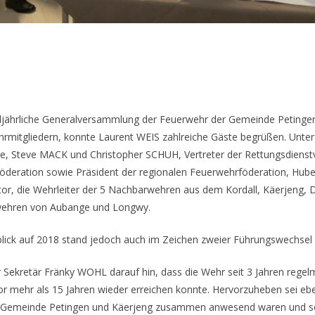
alljährliche Generalversammlung der Feuerwehr der Gemeinde Petingen 
hrmitgliedern, konnte Laurent WEIS zahlreiche Gäste begrüßen. Unter
e, Steve MACK und Christopher SCHUH, Vertreter der Rettungsdienst
öderation sowie Präsident der regionalen Feuerwehrföderation, Hube
or, die Wehrleiter der 5 Nachbarwehren aus dem Kordall, Käerjeng, 
rwehren von Aubange und Longwy.
blick auf 2018 stand jedoch auch im Zeichen zweier Führungswechsel 
r Sekretär Fränky WOHL darauf hin, dass die Wehr seit 3 Jahren regel
or mehr als 15 Jahren wieder erreichen konnte. Hervorzuheben sei eb
r Gemeinde Petingen und Käerjeng zusammen anwesend waren und so