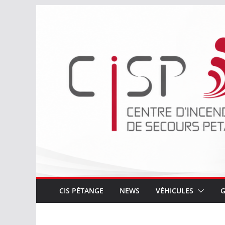
Passer
au
contenu
CIS PÉTANGE
NEWS
VÉHICULES
G