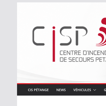
Passer
au
contenu
CIS PÉTANGE
NEWS
VÉHICULES
G