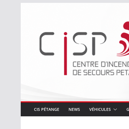
Passer
au
contenu
CIS PÉTANGE
NEWS
VÉHICULES
G