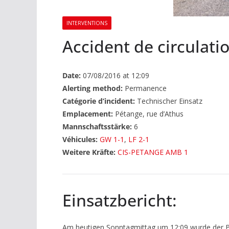
INTERVENTIONS
Accident de circulati
Date:
07/08/2016 at 12:09
Alerting method:
Permanence
Catégorie d’incident:
Technischer Einsatz
Emplacement:
Pétange, rue d’Athus
Mannschaftsstärke:
6
Véhicules:
GW 1-1
,
LF 2-1
Weitere Kräfte:
CIS-PETANGE AMB 1
Einsatzbericht:
Am heutigen Sonntagmittag um 12:09 wurde der Ber