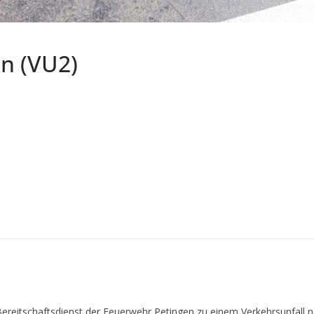
on (VU2)
eitschaftsdienst der Feuerwehr Petingen zu einem Verkehrsunfall nac