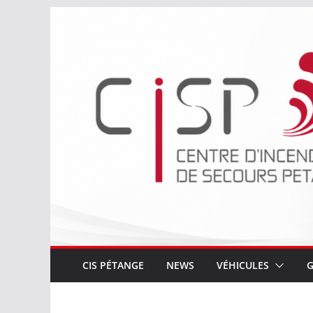
Passer
au
contenu
CIS PÉTANGE
NEWS
VÉHICULES
G