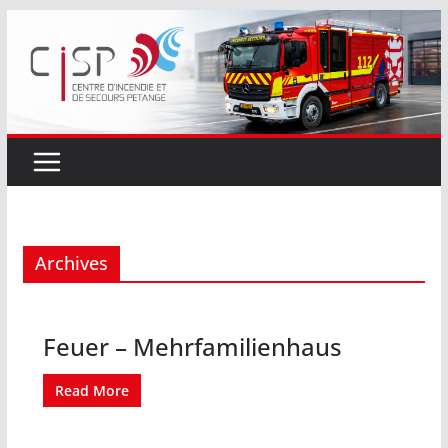
Passer
au
contenu
Archives
Feuer – Mehrfamilienhaus
Read More