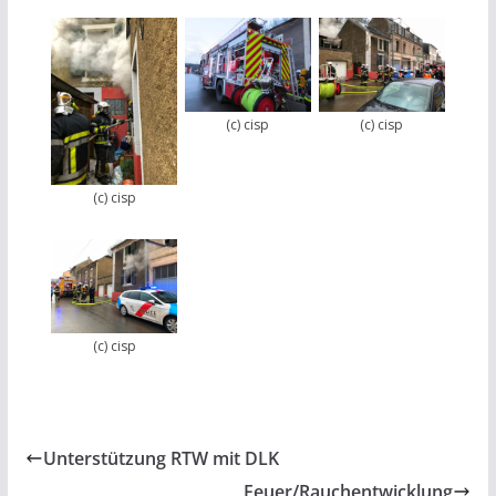
(c) cisp
(c) cisp
(c) cisp
(c) cisp
Unterstützung RTW mit DLK
Feuer/Rauchentwicklung