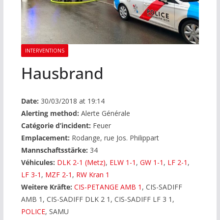
INTERVENTIONS
Hausbrand
Date:
30/03/2018 at 19:14
Alerting method:
Alerte Générale
Catégorie d’incident:
Feuer
Emplacement:
Rodange, rue Jos. Philippart
Mannschaftsstärke:
34
Véhicules:
DLK 2-1 (Metz)
,
ELW 1-1
,
GW 1-1
,
LF 2-1
,
LF 3-1
,
MZF 2-1
,
RW Kran 1
Weitere Kräfte:
CIS-PETANGE AMB 1
, CIS-SADIFF
AMB 1, CIS-SADIFF DLK 2 1, CIS-SADIFF LF 3 1,
POLICE
, SAMU