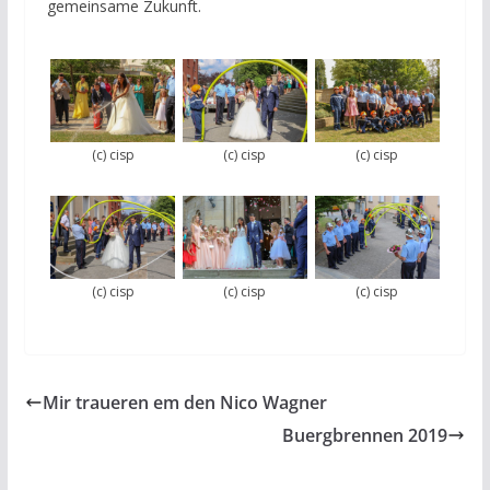
gemeinsame Zukunft.
(c) cisp
(c) cisp
(c) cisp
(c) cisp
(c) cisp
(c) cisp
Mir traueren em den Nico Wagner
Buergbrennen 2019