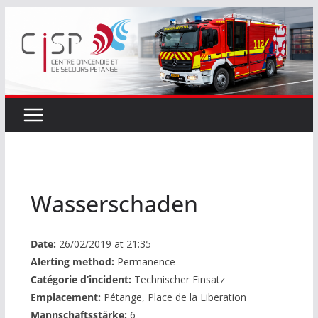
Passer
au
contenu
Wasserschaden
Date:
26/02/2019 at 21:35
Alerting method:
Permanence
Catégorie d’incident:
Technischer Einsatz
Emplacement:
Pétange, Place de la Liberation
Mannschaftsstärke:
6