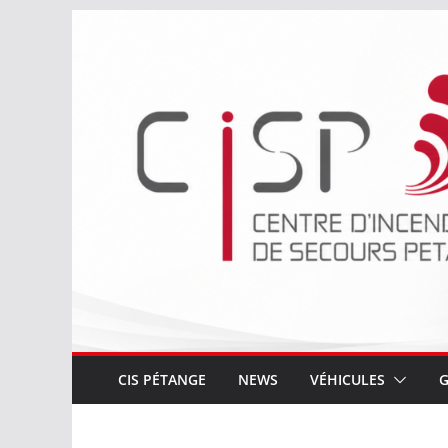
Passer
au
contenu
CIS PÉTANGE
NEWS
VÉHICULES
G