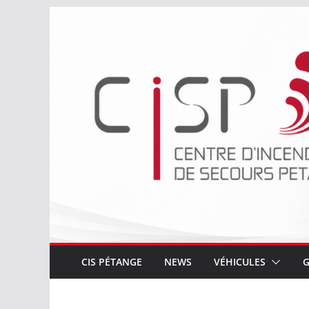
Passer
au
contenu
CIS PÉTANGE
NEWS
VÉHICULES
G