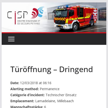
Passer
au
contenu
Türöffnung – Dringend
Date:
12/03/2018 at 06:16
Alerting method:
Permanence
Catégorie d’incident:
Technischer Einsatz
Emplacement:
Lamadelaine, Millebaach
Mannschaftsstärke:
6