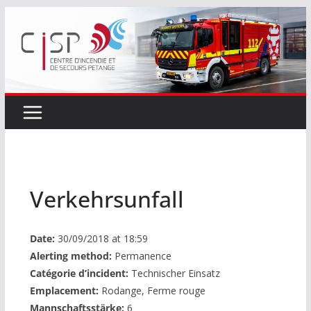
Passer
au
contenu
Verkehrsunfall
Date:
30/09/2018 at 18:59
Alerting method:
Permanence
Catégorie d’incident:
Technischer Einsatz
Emplacement:
Rodange, Ferme rouge
Mannschaftsstärke:
6