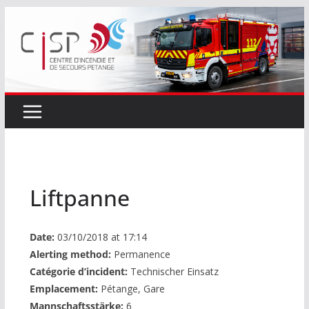
Passer
au
contenu
Liftpanne
Date:
03/10/2018 at 17:14
Alerting method:
Permanence
Catégorie d’incident:
Technischer Einsatz
Emplacement:
Pétange, Gare
Mannschaftsstärke:
6