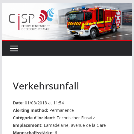
Passer
au
contenu
Verkehrsunfall
Date:
01/08/2018 at 11:54
Alerting method:
Permanence
Catégorie d’incident:
Technischer Einsatz
Emplacement:
Lamadelaine, avenue de la Gare
Mannschaftsstärke:
6