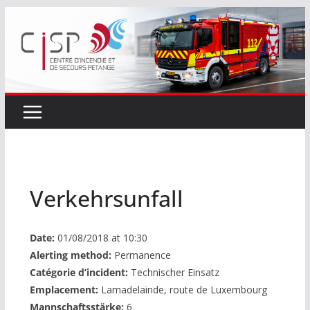
Passer
au
contenu
Verkehrsunfall
Date:
01/08/2018 at 10:30
Alerting method:
Permanence
Catégorie d’incident:
Technischer Einsatz
Emplacement:
Lamadelainde, route de Luxembourg
Mannschaftsstärke:
6