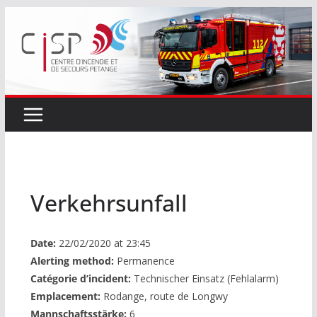
Passer
au
contenu
Verkehrsunfall
Date:
22/02/2020 at 23:45
Alerting method:
Permanence
Catégorie d’incident:
Technischer Einsatz (Fehlalarm)
Emplacement:
Rodange, route de Longwy
Mannschaftsstärke:
6