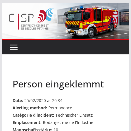
Passer
au
contenu
Person eingeklemmt
Date:
25/02/2020 at 20:34
Alerting method:
Permanence
Catégorie d’incident:
Technischer Einsatz
Emplacement:
Rodange, rue de l'Industrie
Mannschaftsstärke:
10