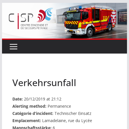
Passer
au
contenu
Verkehrsunfall
Date:
20/12/2019 at 21:12
Alerting method:
Permanence
Catégorie d’incident:
Technischer Einsatz
Emplacement:
Lamadelaine, rue du Lycée
Mannschaftsstärke:
6