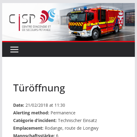
Passer
au
contenu
Türöffnung
Date:
21/02/2018 at 11:30
Alerting method:
Permanence
Catégorie d’incident:
Technischer Einsatz
Emplacement:
Rodange, route de Longwy
Mannschaftsstärke:
6