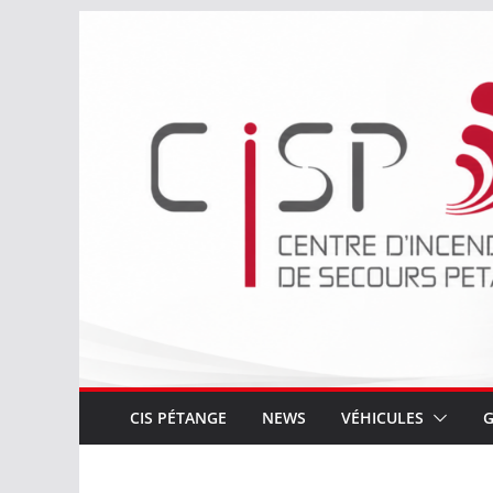
Passer
au
contenu
CIS PÉTANGE
NEWS
VÉHICULES
G