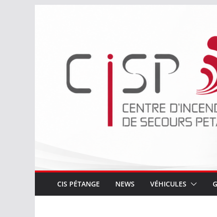
Passer
au
contenu
CIS PÉTANGE
NEWS
VÉHICULES
G