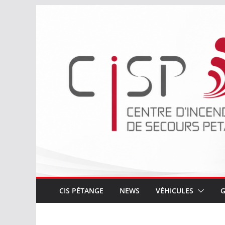
Passer
au
contenu
CIS PÉTANGE
NEWS
VÉHICULES
G