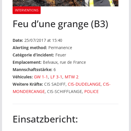
INTERVENTIONS
Feu d’une grange (B3)
Date:
25/07/2017 at 15:40
Alerting method:
Permanence
Catégorie d’incident:
Feuer
Emplacement:
Belvaux, rue de France
Mannschaftsstärke:
6
Véhicules:
GW 1-1
,
LF 3-1
,
MTW 2
Weitere Kräfte:
CIS SADIFF,
CIS-DUDELANGE
,
CIS-
MONDERCANGE
, CIS-SCHIFFLANGE,
POLICE
Einsatzbericht: