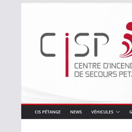
Passer
au
contenu
CIS PÉTANGE
NEWS
VÉHICULES
G