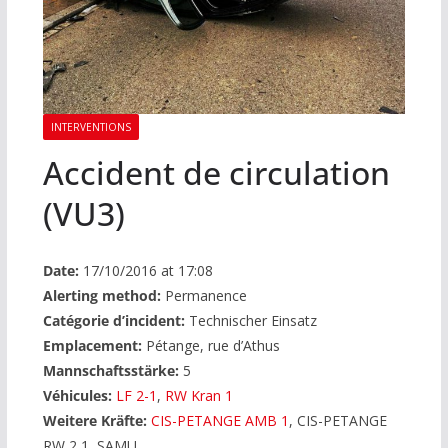
INTERVENTIONS
Accident de circulation
(VU3)
Date:
17/10/2016 at 17:08
Alerting method:
Permanence
Catégorie d’incident:
Technischer Einsatz
Emplacement:
Pétange, rue d’Athus
Mannschaftsstärke:
5
Véhicules:
LF 2-1
,
RW Kran 1
Weitere Kräfte:
CIS-PETANGE AMB 1
, CIS-PETANGE
RW 2 1, SAMU