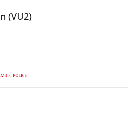
on (VU2)
AMB 2
,
POLICE