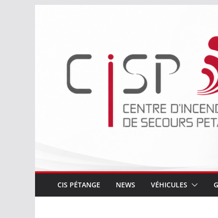
Passer
au
contenu
CIS PÉTANGE
NEWS
VÉHICULES
G