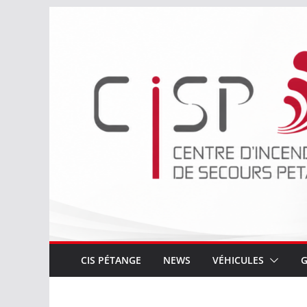
Passer
au
contenu
CIS PÉTANGE
NEWS
VÉHICULES
G