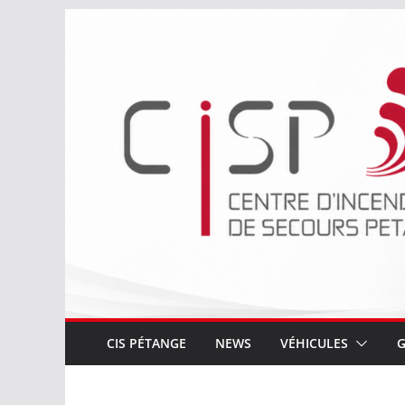
Passer
au
contenu
CIS PÉTANGE
NEWS
VÉHICULES
G