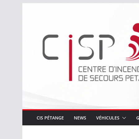
Passer
au
contenu
CIS PÉTANGE
NEWS
VÉHICULES
G