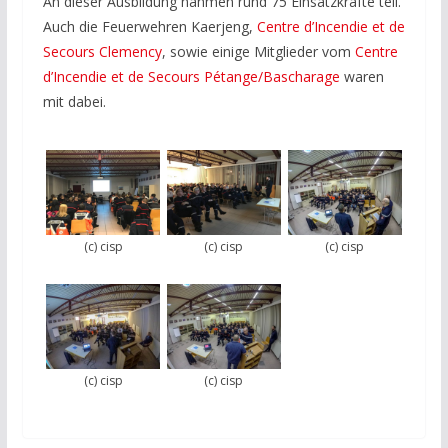
An dieser Ausbildung nahmen rund 75 Einsatzkräfte teil.
Auch die Feuerwehren Kaerjeng,
Centre d’Incendie et de
Secours Clemency
, sowie einige Mitglieder vom
Centre
d’Incendie et de Secours Pétange/Bascharage
waren
mit dabei.
(c) cisp
(c) cisp
(c) cisp
(c) cisp
(c) cisp