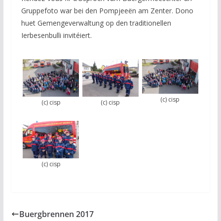
Gruppefoto war bei den Pompjeeën am Zenter. Dono
huet Gemengeverwaltung op den traditionellen
Ierbesenbulli invitéiert.
(c) cisp
(c) cisp
(c) cisp
(c) cisp
Buergbrennen 2017