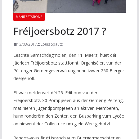
MANIFESTATIONS
Fréijoersbotz 2017 ?
13/03/2017
Louis Spautz
Leschte Samschdegmoien, den 11. Mäerz, huet déi
jäerlech Fréijoersbotz stattfonnt. Organiséiert vun der
Péitenger Gemengeverwaltung hunn iwwer 250 Bierger
deelgeholl.
Et war mëttlerweil déi 25. Editioun vun der
Fréijoersbotz. 30 Pompjeeën aus der Gemeng Péiteng,
mat hieren Jugendpompjeeën an aktiven Memberen,
hunn ronderëm den Zenter, den Busparking vum Lycée
an niewent der Collectrice um giele Wee gebotzt.
Rendez-vous fir d‘Usproch vum Buergermeeschter an