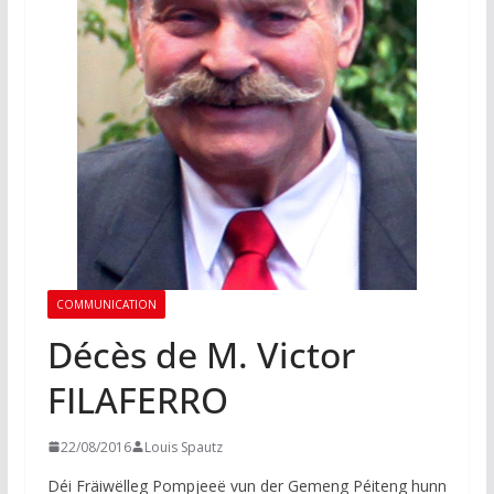
COMMUNICATION
Décès de M. Victor
FILAFERRO
22/08/2016
Louis Spautz
Déi Fräiwëlleg Pompjeeë vun der Gemeng Péiteng hunn