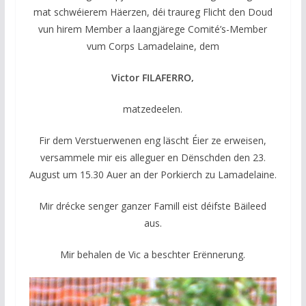
mat schwéierem Häerzen, déi traureg Flicht den Doud
vun hirem Member a laangjärege Comité’s-Member
vum Corps Lamadelaine, dem
Victor FILAFERRO,
matzedeelen.
Fir dem Verstuerwenen eng läscht Éier ze erweisen,
versammele mir eis alleguer en Dënschden den 23.
August um 15.30 Auer an der Porkierch zu Lamadelaine.
Mir drécke senger ganzer Famill eist déifste Bäileed
aus.
Mir behalen de Vic a beschter Erënnerung.