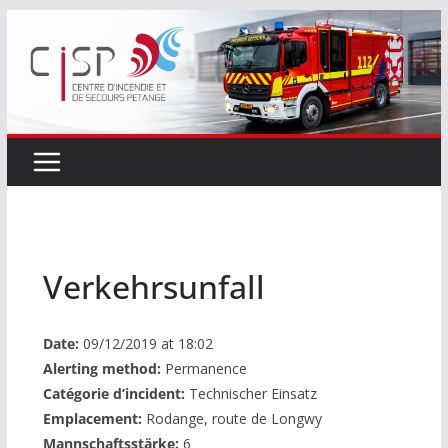
Passer
au
contenu
Verkehrsunfall
Date:
09/12/2019 at 18:02
Alerting method:
Permanence
Catégorie d’incident:
Technischer Einsatz
Emplacement:
Rodange, route de Longwy
Mannschaftsstärke:
6