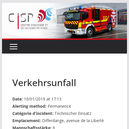
Passer
au
contenu
Verkehrsunfall
Date:
10/01/2019 at 17:13
Alerting method:
Permanence
Catégorie d’incident:
Technischer Einsatz
Emplacement:
Differdange, avenue de la Liberté
Mannschaftsstärke:
6