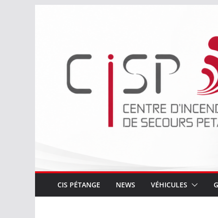
Passer
au
contenu
CIS PÉTANGE
NEWS
VÉHICULES
G