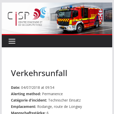
Passer
au
contenu
Verkehrsunfall
Date:
04/07/2018 at 09:54
Alerting method:
Permanence
Catégorie d’incident:
Technischer Einsatz
Emplacement:
Rodange, route de Longwy
Mannschaftsstärke:
6