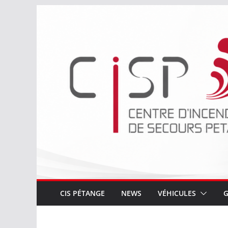
Passer
au
contenu
CIS PÉTANGE
NEWS
VÉHICULES
G