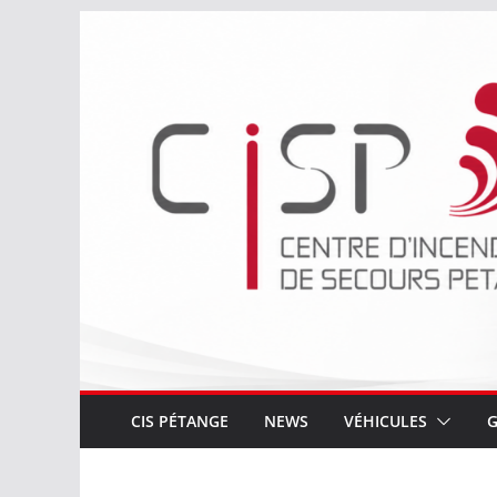
Passer
au
contenu
CIS PÉTANGE
NEWS
VÉHICULES
G