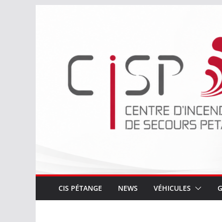
Passer
au
contenu
CIS PÉTANGE
NEWS
VÉHICULES
G