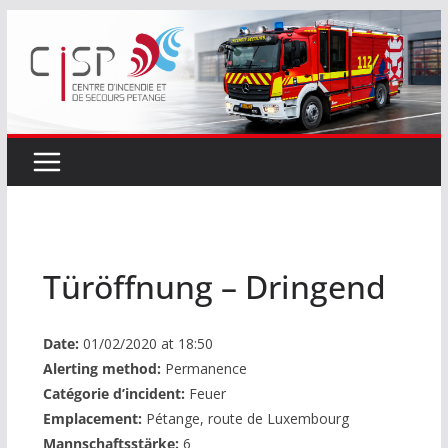
Passer
au
contenu
Türöffnung – Dringend
Date:
01/02/2020 at 18:50
Alerting method:
Permanence
Catégorie d’incident:
Feuer
Emplacement:
Pétange, route de Luxembourg
Mannschaftsstärke:
6