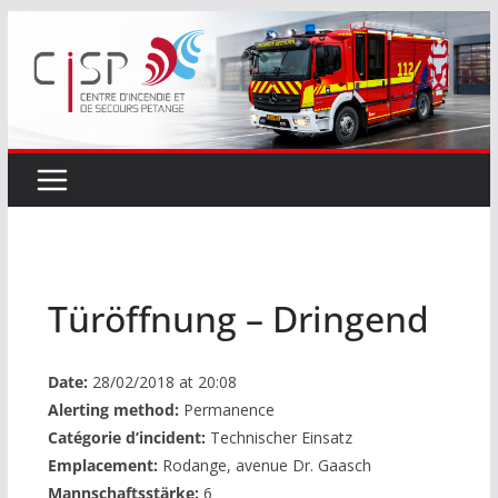
Passer
au
contenu
Türöffnung – Dringend
Date:
28/02/2018 at 20:08
Alerting method:
Permanence
Catégorie d’incident:
Technischer Einsatz
Emplacement:
Rodange, avenue Dr. Gaasch
Mannschaftsstärke:
6