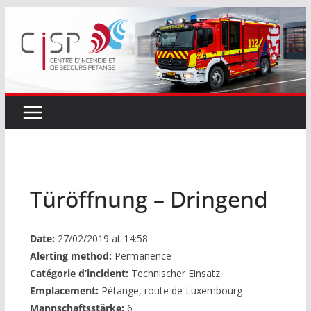
Passer
au
contenu
Türöffnung – Dringend
Date:
27/02/2019 at 14:58
Alerting method:
Permanence
Catégorie d’incident:
Technischer Einsatz
Emplacement:
Pétange, route de Luxembourg
Mannschaftsstärke:
6