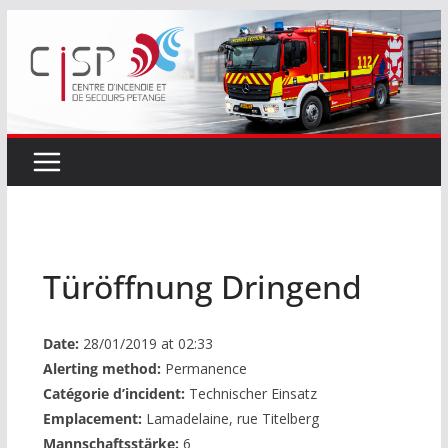
Passer
au
contenu
Türöffnung Dringend
Date:
28/01/2019 at 02:33
Alerting method:
Permanence
Catégorie d’incident:
Technischer Einsatz
Emplacement:
Lamadelaine, rue Titelberg
Mannschaftsstärke:
6