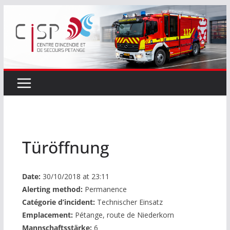
Passer
au
contenu
Türöffnung
Date:
30/10/2018 at 23:11
Alerting method:
Permanence
Catégorie d’incident:
Technischer Einsatz
Emplacement:
Pétange, route de Niederkorn
Mannschaftsstärke:
6