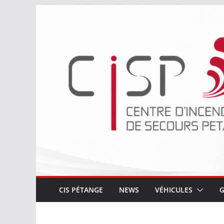
Passer
au
contenu
CIS PÉTANGE
NEWS
VÉHICULES
G